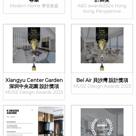
Modern Home 摩登家庭
A&D awards2024 Hong
Kong Perspective
Xiangyu Center Garden
Bel Air 貝沙灣 設計獎項
深圳中央花園 設計獎項
MUSE Design Awards 2023
MUSE Design Awards 2023