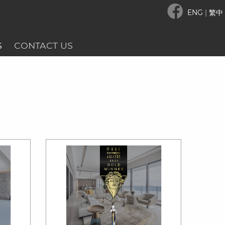
ENG
|
繁中
S
CONTACT US